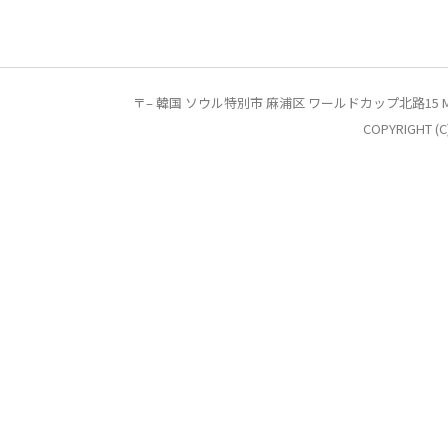
〒– 韓国 ソウル特別市 麻浦区 ワールドカップ北路15 MGLビル 4階 T.
COPYRIGHT (C